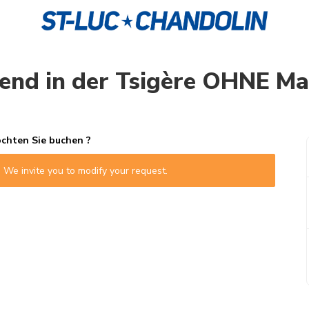
end in der Tsigère OHNE Ma
hten Sie buchen ?
 We invite you to modify your request.