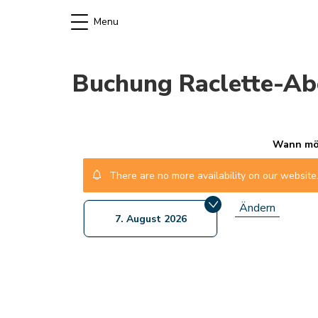
Menu
Buchung
Raclette-Ab
Wann möc
There are no more availability on our website.
Ändern
7. August 2026