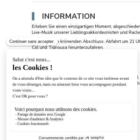
INFORMATION
Erleben Sie einen einzigartigen Moment, abgeschieden
Live-Musik unserer Lieblingsakkordeonisten und Raclet
Und für einen krönenden Abschluss: Abfahrt um 21 Uhr
Col und Tignousa hinunterzufahren.
Programm
Treffpunkt an der Standseilbahn um 17:30 Uhr
Raclette und Akkordeonkonzert ab 18 Uhr
Gegen 21:00 Uhr Auffahrt mit dem Schlepplift am Col 
Col und von Tignousa. Rückfahrt mit der Standseilbah
Die Anmeldung umfasst Raclette und Betreuung
Die Aktivität findet ab 20 Teilnehmenden statt.
Wichtig:
Stirnlampe obligatorisch
Gute Skikenntnisse erforderlich (rote Piste)